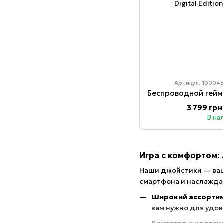
Артикул: 10004
3 799 грн
В на
Игра с комфортом:
Наши джойстики — ваш
смартфона и наслаждай
Широкий ассортим
вам нужно для удов
Качество и надеж