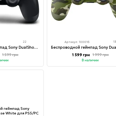
22
1
Артикул: 100016
Беспроводной геймпад Sony DualShock 4 V2 для PlayStation 4 и ПК – Black
1 599 грн
1 599 грн
1 999 грн
личии
В наличии