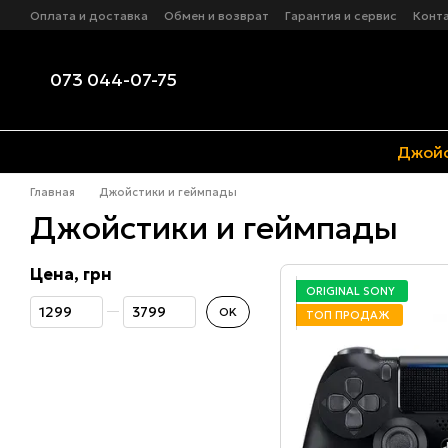
Перейти к основному контенту
Оплата и доставка
Обмен и возврат
Гарантия и сервис
Конт
Посылка в кредит от Новой почты
073 044-07-75
Джойс
Главная
Джойстики и геймпады
Джойстики и геймпады
Цена, грн
ORIGINAL SONY
От Цена, грн
До Цена, грн
OK
ТОП ПРОДАЖ