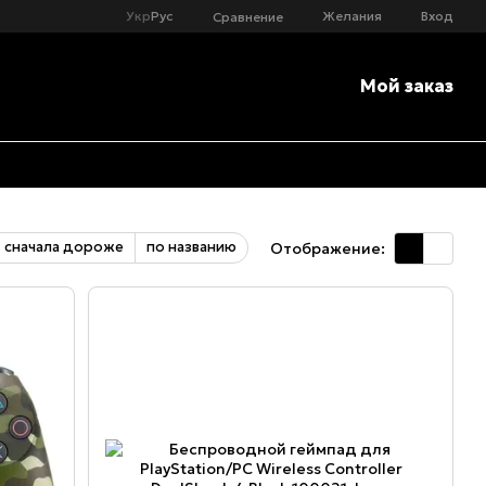
Укр
Рус
Желания
Вход
Сравнение
Мой заказ
сначала дороже
по названию
Отображение: