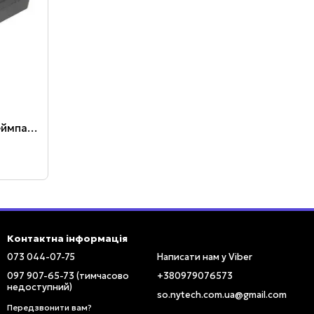
USB адаптер для підключення геймпада до ПК
Контактна інформація
073 044-07-75
Написати нам у Viber
097 907-65-73 (тимчасово
+380979076573
недоступний)
so.nytech.com.ua@gmail.com
Передзвонити вам?