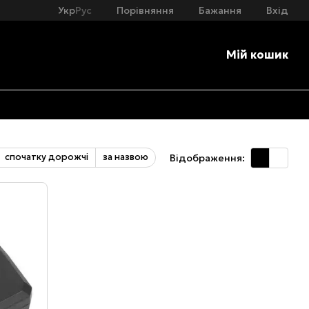
Бажання
Вхід
Укр
Рус
Порівняння
Мій кошик
спочатку дорожчі
за назвою
Відображення: