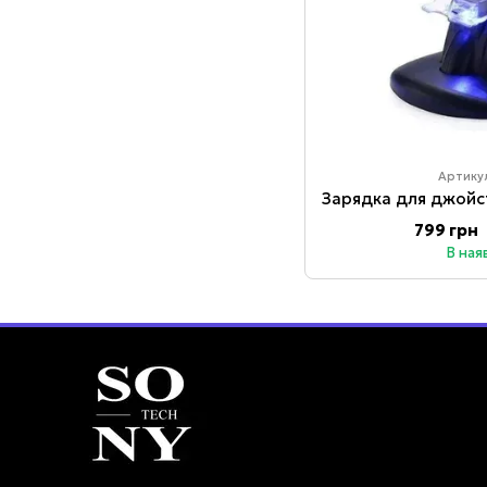
Артику
799 грн
В ная