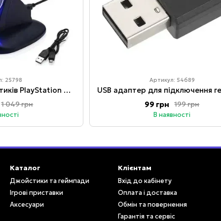
л: 25798
Артикул: 54689
Зарядка для джойстиків PlayStation 4 Подвійна зарядна док-станція для DualDhock Sony PlayStation PS4
99 грн
1 049 грн
199 грн
вності
В наявності
Каталог
Клієнтам
Джойстики та геймпади
Вхід до кабінету
Ігрові приставки
Оплата і доставка
Аксесуари
Обмін та повернення
Гарантія та сервіс