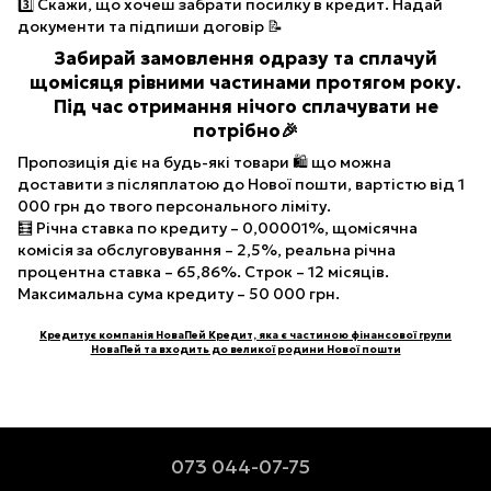
3️⃣ Скажи, що хочеш забрати посилку в кредит. Надай
документи та підпиши договір 📝
Забирай замовлення одразу та сплачуй
щомісяця рівними частинами протягом року.
Під час отримання нічого сплачувати не
потрібно🎉
Пропозиція діє на будь-які товари 🛍 що можна
доставити з післяплатою до Нової пошти, вартістю від 1
000 грн до твого персонального ліміту.
🧮 Річна ставка по кредиту – 0,00001%, щомісячна
комісія за обслуговування – 2,5%, реальна річна
процентна ставка – 65,86%. Строк – 12 місяців.
Максимальна сума кредиту – 50 000 грн.
Кредитує компанія НоваПей Кредит, яка є частиною фінансової групи
НоваПей та входить до великої родини Нової пошти
073 044-07-75