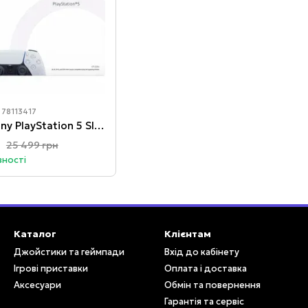
 78113417
Ігрова приставка Sony PlayStation 5 Slim (Blu-Ray) (1TB)
25 499 грн
вності
Каталог
Клієнтам
Джойстики та геймпади
Вхід до кабінету
Ігрові приставки
Оплата і доставка
Аксесуари
Обмін та повернення
Гарантія та сервіс