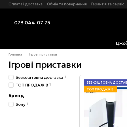
Перейти до основного контенту
Оплата і доставка
Обмін та повернення
Гарантія та сервіс
Посилка в кредит від Нової пошти
073 044-07-75
Джой
Головна
Ігрові приставки
Ігрові приставки
1
Безкоштовна доставка
БЕЗКОШТОВНА ДОСТА
1
ТОП ПРОДАЖІВ
ТОП ПРОДАЖІВ
Бренд
1
Sony