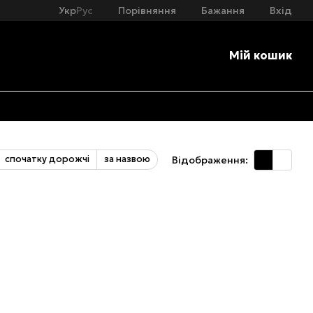
Бажання
Вхід
Укр
Рус
Порівняння
Мій кошик
спочатку дорожчі
за назвою
Відображення: