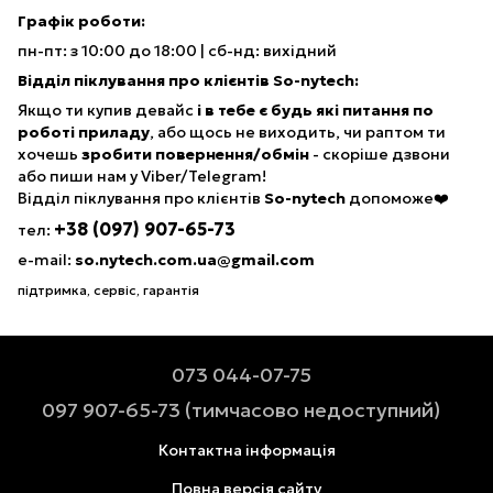
Графік роботи:
пн-пт: з 10:00 до 18:00 | cб-нд: вихідний
Відділ піклування про клієнтів So-nytech:
Якщо ти купив девайс
і в тебе є будь які питання по
роботі приладу
, або щось не виходить, чи раптом ти
хочешь
зробити повернення/обмін
- скоріше дзвони
або пиши нам у Viber/Telegram!
Відділ піклування про клієнтів
So-nytech
допоможе❤️
+38 (097) 907-65-73
тел:
e-mail:
so.nytech.com.ua@gmail.com
підтримка, сервіс, гарантія
073 044-07-75
097 907-65-73 (тимчасово недоступний)
Контактна інформація
Повна версія сайту